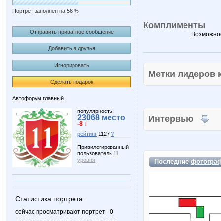
Портрет заполнен на 56 %
Комплименты
Отправить приватное сообщение
Возможнос
Добавить в друзья
Игнорировать
Метки лидеров
Сделать подарок
Автофорум главный
популярность:
23068 место
Интервью
-8 ↓
рейтинг
1127
?
Привилегированный
пользователь
11
уровня
Последние
фотогра
Статистика портрета:
сейчас просматривают портрет - 0