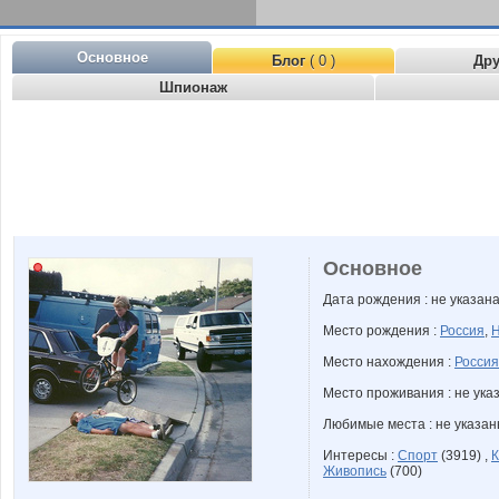
Основное
Блог
( 0 )
Др
Шпионаж
Основное
Дата рождения : не указан
Место рождения :
Россия
,
Н
Место нахождения :
Россия
Место проживания : не ука
Любимые места : не указа
Интересы :
Спорт
(3919) ,
К
Живопись
(700)