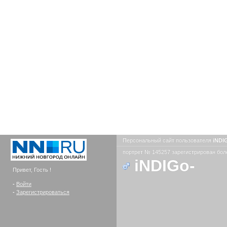
Персональный сайт пользователя
iNDI
портрет № 145257 зарегистрирован боле
iNDIGo-
Привет, Гость !
-
Войти
-
Зарегистрироваться